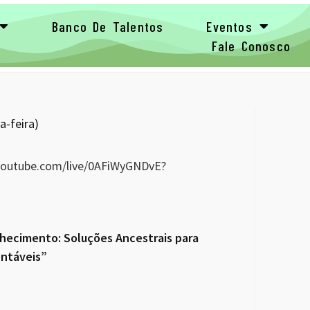
Banco De Talentos
Eventos
Fale Conosco
a-feira)
youtube.com/live/0AFiWyGNDvE?
nhecimento: Soluções Ancestrais para
entáveis”